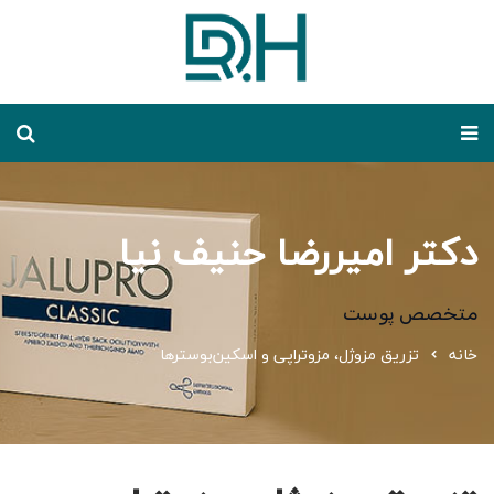
دکتر امیررضا حنیف نیا
متخصص پوست
خانه
تزریق مزوژل، مزوتراپی و اسکین‌بوسترها