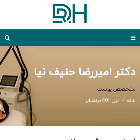
دکتر امیررضا حنیف نیا
متخصص پوست
خانه
لیزر CO2 فرکشنال