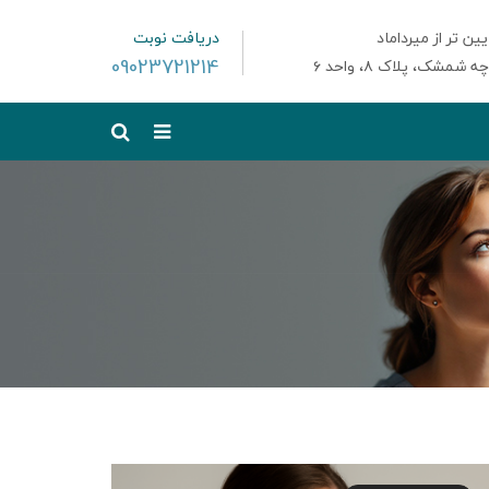
ین تر از میرداماد
دریافت نوبت
09023721214
مشک، پلاک ۸، واحد ۶