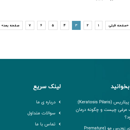
«صفحه قبلی
1
2
3
4
5
6
7
صفحه بعد»
بخوانید
لینک سریع
کراتوز پیلاریس (Keratosis Pilaris):
درباره ی ما
مرغی چیست و چگونه درمان
سوالات متداول
د؟
تماس با ما
سفیدی زودرس مو (Premature