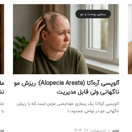
بیماری پوست و مو
آلوپسی آره‌آتا (Alopecia Areata): ریزش مو
ناگهانی ولی قابل مدیریت
نش
آلوپسی آره‌آتا یک بیماری خودایمنی مزمن است که با ریزش
ملا
ناگهانی مو در نواحی محدود، ا...
با 
مدیر
اردیبهشت 28, 1404
مدی