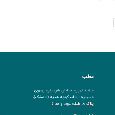
مطب
مطب: تهران، خیابان شریعتی، روبروی
حسینیه ارشاد، کوچه هدیه (شمشک)،
پلاک 8، طبقه دوم، واحد 6