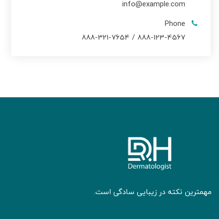
info@example.com
Phone
888-123-4567 / 888-321-7654
مهمترین نکته در زیبایی سادگی است.