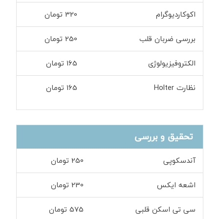
اکوکاردیوگرام
320 تومان
بررسی ضربان قلب
250 تومان
الکتروفیزیولوژی
165 تومان
نظارت Holter
165 تومان
تحقیق و بررسی
آندسکوپی
250 تومان
اشعه ایکس
230 تومان
سی تی اسکن قلبی
575 تومان