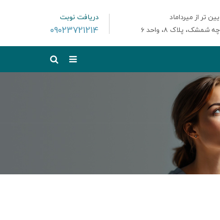
ین تر از میرداماد
دریافت نوبت
09023721214
مشک، پلاک ۸، واحد ۶