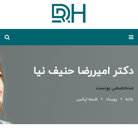
دکتر امیررضا حنیف نیا
متخصص پوست
خانه
رویداد
اشعه ایکس